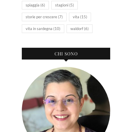
spiaggia
(6)
stagioni
(5)
storie per crescere
(7)
vita
(15)
vita in sardegna
(10)
waldorf
(6)
CHI SONO