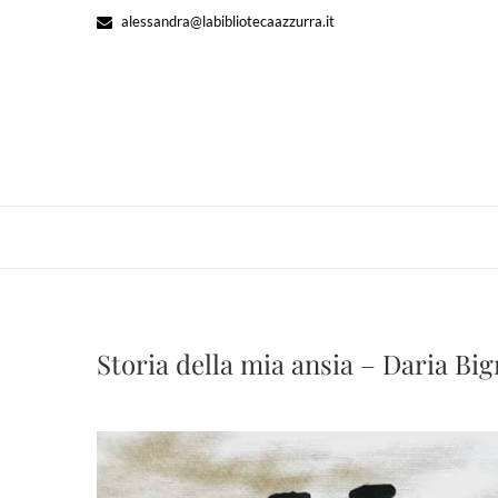
Skip
alessandra@labibliotecaazzurra.it
to
content
Storia della mia ansia – Daria Bi