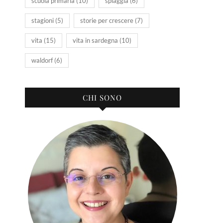
scuola primaria
(10)
spiaggia
(6)
stagioni
(5)
storie per crescere
(7)
vita
(15)
vita in sardegna
(10)
waldorf
(6)
CHI SONO