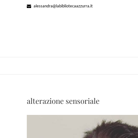
Skip
alessandra@labibliotecaazzurra.it
to
content
alterazione sensoriale