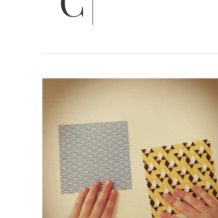
Ciao a tutti! Questa volta abbiamo messo insieme due oggetti fortemente disturbanti per Matilde, cioè