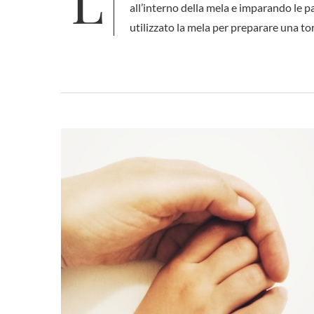
La festa di San Michele Arcangelo è la prima delle tre feste tradizionali che preparano i bambini al Natale
all’interno della mela e imparando le p
utilizzato la mela per preparare una to