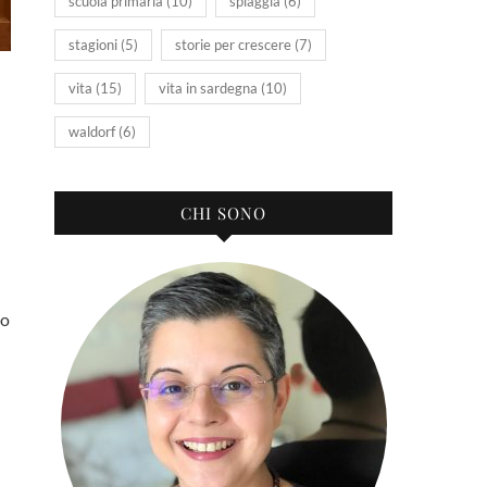
scuola primaria
(10)
spiaggia
(6)
stagioni
(5)
storie per crescere
(7)
vita
(15)
vita in sardegna
(10)
waldorf
(6)
CHI SONO
no