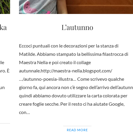
ika
L’autunno
Eccoci puntuali con le decorazioni per la stanza di
n
Matilde. Abbiamo stampato la bellissima filastrocca di
lle
Maestra Nella e poi creato il collage
aro. È
autunnale.http://maestra-nella.blogspot.com/
…/autunno-poesia-illustra… Come scrivevo qualche
 un
giorno fa, qui ancora non c’è segno dell’arrivo dell’autun
quindi abbiamo dovuto utilizzare la carta colorata per
creare foglie secche. Per il resto ci ha aiutate Google,
con…
READ MORE