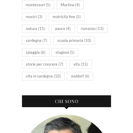
montessori
(5)
Mortina
(4)
mostri
(3)
motricità fine
(5)
natura
(11)
paura
(4)
romanzo
(13)
sardegna
(7)
scuola primaria
(10)
spiaggia
(6)
stagioni
(5)
storie per crescere
(7)
vita
(15)
vita in sardegna
(10)
waldorf
(6)
CHI SONO