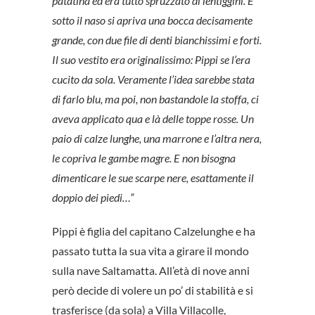
patatina ed era tutto spruzzato di lentiggini. E
sotto il naso si apriva una bocca decisamente
grande, con due file di denti bianchissimi e forti.
Il suo vestito era originalissimo: Pippi se l’era
cucito da sola. Veramente l’idea sarebbe stata
di farlo blu, ma poi, non bastandole la stoffa, ci
aveva applicato qua e là delle toppe rosse. Un
paio di calze lunghe, una marrone e l’altra nera,
le copriva le gambe magre. E non bisogna
dimenticare le sue scarpe nere, esattamente il
doppio dei piedi…”
Pippi è figlia del capitano Calzelunghe e ha
passato tutta la sua vita a girare il mondo
sulla nave Saltamatta. All’età di nove anni
però decide di volere un po’ di stabilità e si
trasferisce (da sola) a Villa Villacolle,