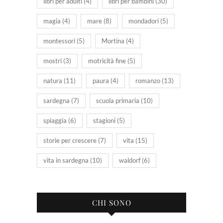
libri per adulti
(4)
libri per bambini
(30)
magia
(4)
mare
(8)
mondadori
(5)
montessori
(5)
Mortina
(4)
mostri
(3)
motricità fine
(5)
natura
(11)
paura
(4)
romanzo
(13)
sardegna
(7)
scuola primaria
(10)
spiaggia
(6)
stagioni
(5)
storie per crescere
(7)
vita
(15)
vita in sardegna
(10)
waldorf
(6)
CHI SONO